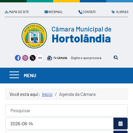
MAPA DO SITE
WEBMAIL
CONTATO
VLIBRAS
Câmara Municipal de
Hortolândia
TV CÂMARA
MENU
Você está aqui:
Início
Agenda da Câmara
Pesquisar
Abrir 