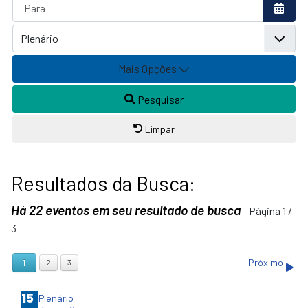
Abrir 
Mais Opções
Pesquisar
Limpar
Resultados da Busca:
Há 22 eventos em seu resultado de busca
- Página 1 /
3
1
Próximo
2
3
15
Plenário