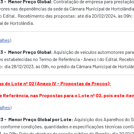
23
- Menor Preço Global:
Contratação de empresa para prestação
rvores nas dependências da sede da Câmara Municipal de Hortolând
o Edital.. Recebimento das propostas: até dia 20/02/2024, às 09h; 
l de Hortolândia.
alhes)
23
- Menor Preço Global:
Aquisição de veículos automotores para
s estabelecidas no Termo de Referência - Anexo I do Edital. Recebi
o: dia 28/12/2023, às 09h,
no prédio da Câmara Municipal de Hortolâ
 do Lote nº 02 (Anexo IV - Propostas de Preços):
 Referência, nas Propostas para o Lote nº 02, pois este ite
alhes)
23
- Menor Preço Global por Lote:
Aquisição dos Aparelhos do S
l, conforme condições, quantidades e especificações técnicas cont
, às 09h; Data de abertura da sessão pública do Pregão: dia 20/12/