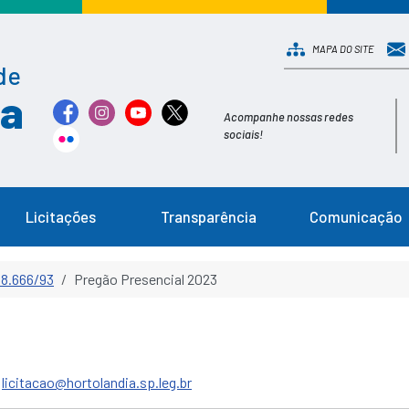
MAPA DO SITE
de
ia
Acompanhe nossas redes
sociais!
Licitações
Transparência
Comunicação
 8.666/93
Pregão Presencial 2023
licitacao@hortolandia.sp.leg.br