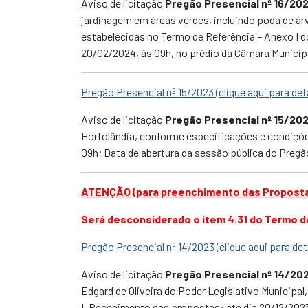
Aviso de licitação
Pregão Presencial nº 16/20
jardinagem em áreas verdes, incluindo poda de á
estabelecidas no Termo de Referência – Anexo I d
20/02/2024, às 09h,
no prédio da Câmara Municipa
Pregão Presencial nº 15/2023 (clique aqui para det
Aviso de licitação
Pregão Presencial nº 15/20
Hortolândia, conforme especificações e condiçõe
09h; Data de abertura da sessão pública do Pregã
ATENÇÃO (para preenchimento das Propostas
Será desconsiderado o item 4.31 do Termo de
Pregão Presencial nº 14/2023 (clique aqui para det
Aviso de licitação
Pregão Presencial nº 14/20
Edgard de Oliveira do Poder Legislativo Municipa
I. Recebimento das propostas: até dia 20/12/2023