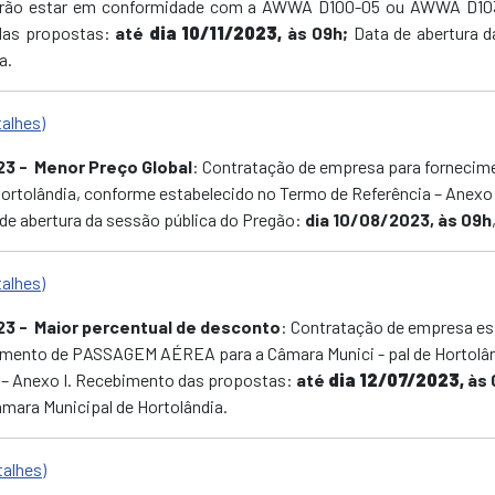
everão estar em conformidade com a AWWA D100-05 ou AWWA D1
das propostas:
até
dia 10/11/2023,
às 09h;
Data de abertura d
a.
talhes)
23
- Menor Preço Global
: Contratação de empresa para fornecim
ortolândia, conforme estabelecido no Termo de Referência – Anexo 
de abertura da sessão pública do Pregão:
dia 10/08/2023, às 09h
talhes)
23
- Maior percentual de desconto
: Contratação de empresa es
imento de PASSAGEM AÉREA para a Câmara Munici - pal de Hortolân
a – Anexo I. Recebimento das propostas:
até
dia 12/07/2023,
às 
âmara Municipal de Hortolândia.
talhes)