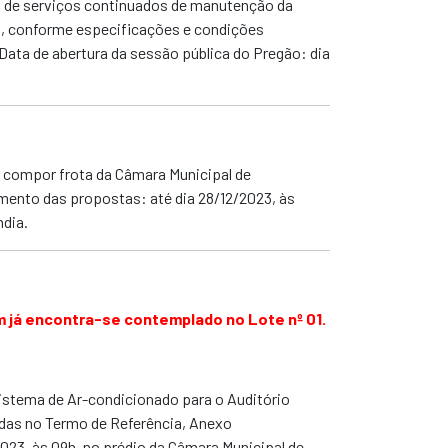
 de serviços continuados de manutenção da
ia, conforme especificações e condições
Data de abertura da sessão pública do Pregão: dia
 compor frota da Câmara Municipal de
mento das propostas: até dia 28/12/2023, às
ndia.
m já encontra-se contemplado no Lote nº 01.
istema de Ar-condicionado para o Auditório
idas no Termo de Referência, Anexo
2023, às 09h,
no prédio da Câmara Municipal de