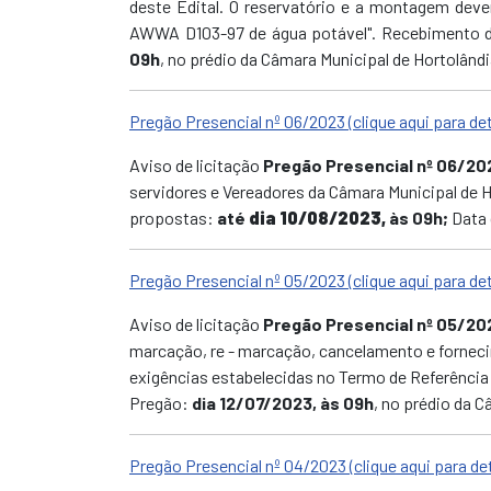
deste Edital. O reservatório e a montagem d
AWWA D103-97 de água potável". Recebimento 
09h
,
no prédio da Câmara Municipal de Hortolândi
Pregão Presencial nº 06/2023 (clique aqui para de
Aviso de licitação
Pregão Presencial nº 06/20
servidores e Vereadores da Câmara Municipal de H
propostas:
até
dia 10/08/2023,
às 09h;
Data 
Pregão Presencial nº 05/2023 (clique aqui para de
Aviso de licitação
Pregão Presencial nº 05/20
marcação, re - marcação, cancelamento e fornec
exigências estabelecidas no Termo de Referênci
Pregão:
dia 12/07/2023, às 09h
,
no prédio da C
Pregão Presencial nº 04/2023 (clique aqui para de