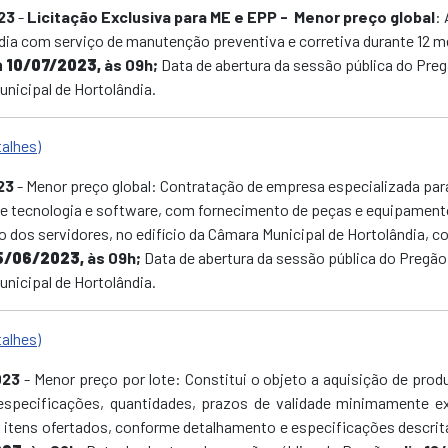
23
-
Licitação Exclusiva para ME e EPP - Menor preço global
: 
ndia com serviço de manutenção preventiva e corretiva durante 12
a 10/07/2023,
às 09h;
Data de abertura da sessão pública do Pre
nicipal de Hortolândia.
talhes)
23
- Menor preço global: Contratação de empresa especializada pa
de tecnologia e software, com fornecimento de peças e equipamento
co dos servidores, no edifício da Câmara Municipal de Hortolândia,
5/06/2023,
às 09h;
Data de abertura da sessão pública do Pregão
nicipal de Hortolândia.
talhes)
023
- Menor preço por lote: Constitui o objeto a aquisição de prod
especificações, quantidades, prazos de validade minimamente ex
 itens ofertados, conforme detalhamento e especificações descrita