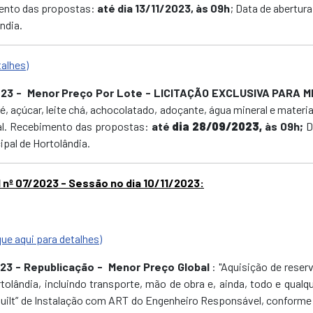
mento das propostas:
até dia 13/11/2023, às 09h
; Data de abertur
ndia.
talhes)
023
- Menor Preço Por Lote - LICITAÇÃO EXCLUSIVA PARA M
, açúcar, leite chá, achocolatado, adoçante, água mineral e materi
tal. Recebimento das propostas:
até
dia 28/09/2023,
às 09h;
D
pal de Hortolândia.
 nº 07/2023 - Sessão no dia 10/11/2023:
ue aqui para detalhes)
023
- Republicação - Menor Preço Global
: "Aquisição de reser
olândia, incluindo transporte, mão de obra e, ainda, todo e qualq
s Built” de Instalação com ART do Engenheiro Responsável, conforme