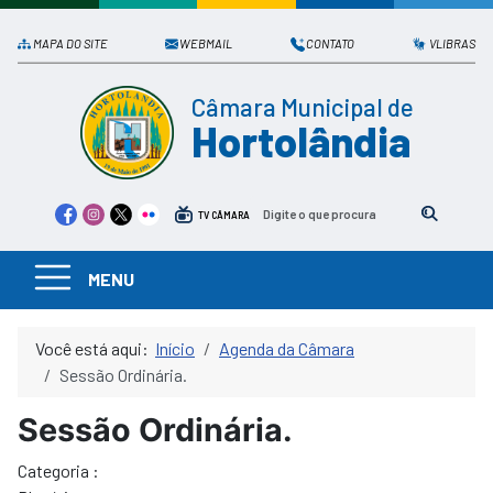
MAPA DO SITE
WEBMAIL
CONTATO
VLIBRAS
Câmara Municipal de
Hortolândia
TV CÂMARA
MENU
Você está aqui:
Início
Agenda da Câmara
Sessão Ordinária.
Sessão Ordinária.
Categoria :