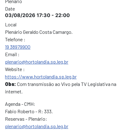
Plenário
Date
03/08/2026
17:30
-
22:00
Local
Plenário Geraldo Costa Camargo.
Telefone :
19 38979900
Email :
plenario@hortolandia.sp.leg.br
Website :
https://www.hortolandia.sp.leg.br
Obs:
Com transmissão ao Vivo pela TV Legislativa na
internet.
Agenda - CMH:
Fabio Roberto - R: 333.
Reservas - Plenário:
plenario@hortolandia.sp.leg.br