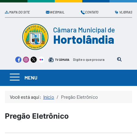
MAPA DO SITE
WEBMAIL
CONTATO
VLIBRAS
Câmara Municipal de
Hortolândia
TV CÂMARA
MENU
Você está aqui:
Início
Pregão Eletrônico
Pregão Eletrônico