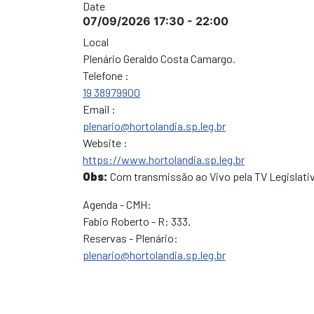
Date
07/09/2026
17:30
-
22:00
Local
Plenário Geraldo Costa Camargo.
Telefone :
19 38979900
Email :
plenario@hortolandia.sp.leg.br
Website :
https://www.hortolandia.sp.leg.br
Obs:
Com transmissão ao Vivo pela TV Legislativ
Agenda - CMH:
Fabio Roberto - R: 333.
Reservas - Plenário:
plenario@hortolandia.sp.leg.br